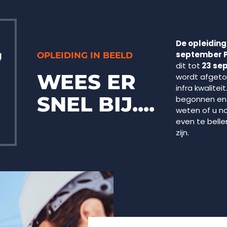
De opleiding
7
september 
OPLEIDING IN BEELD
dit tot
23 se
WEES ER
wordt afgetoe
infra kwalitei
SNEL BIJ....
begonnen en 
weten of u n
even te belle
zijn.