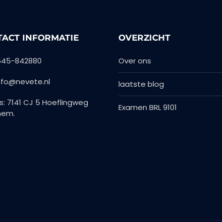
ACT INFORMATIE
OVERZICHT
0545-842880
Over ons
Info@nevete.nl
laatste blog
s: 7141 CJ 5 Hoeflingweg
Examen BRL 9101
hem.