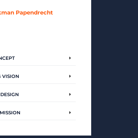
akman Papendrecht
ONCEPT
 VISION
 DESIGN
 MISSION